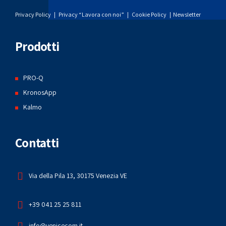
Privacy Policy
|
Privacy “Lavora con noi”
|
Cookie Policy
|
Newsletter
Prodotti
PRO-Q
KronosApp
Kalmo
Contatti
Via della Pila 13, 30175 Venezia VE
+39 041 25 25 811
info@venicecom.it