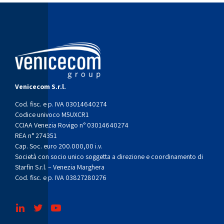
Venicecom S.r.l.
Cod. fisc. e p. IVA 03014640274
Codice univoco M5UXCR1
CCIAA Venezia Rovigo n° 03014640274
REA n° 274351
Cap. Soc. euro 200.000,00 i.v.
Società con socio unico soggetta a direzione e coordinamento di
Starfin S.r.l. – Venezia Marghera
Cod. fisc. e p. IVA 03827280276