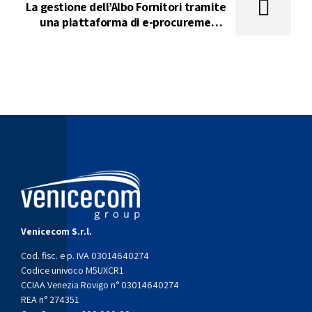
La gestione dell’Albo Fornitori tramite
una piattaforma di e-procurement:
tutti i vantaggi per acquirenti e
fornitori
Venicecom S.r.l.
Cod. fisc. e p. IVA 03014640274
Codice univoco M5UXCR1
CCIAA Venezia Rovigo n° 03014640274
REA n° 274351