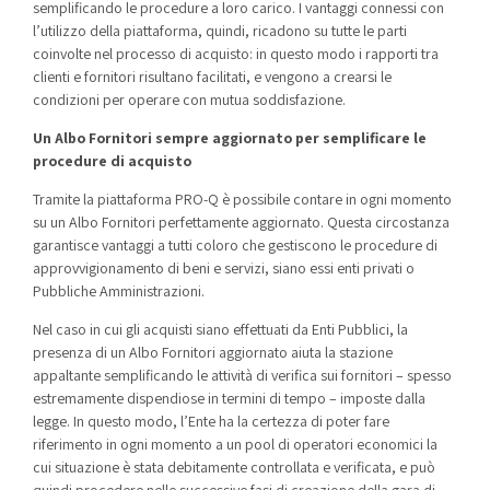
semplificando le procedure a loro carico. I vantaggi connessi con
l’utilizzo della piattaforma, quindi, ricadono su tutte le parti
coinvolte nel processo di acquisto: in questo modo i rapporti tra
clienti e fornitori risultano facilitati, e vengono a crearsi le
condizioni per operare con mutua soddisfazione.
Un Albo Fornitori sempre aggiornato per semplificare le
procedure di acquisto
Tramite la piattaforma PRO-Q è possibile contare in ogni momento
su un Albo Fornitori perfettamente aggiornato. Questa circostanza
garantisce vantaggi a tutti coloro che gestiscono le procedure di
approvvigionamento di beni e servizi, siano essi enti privati o
Pubbliche Amministrazioni.
Nel caso in cui gli acquisti siano effettuati da Enti Pubblici, la
presenza di un Albo Fornitori aggiornato aiuta la stazione
appaltante semplificando le attività di verifica sui fornitori – spesso
estremamente dispendiose in termini di tempo – imposte dalla
legge. In questo modo, l’Ente ha la certezza di poter fare
riferimento in ogni momento a un pool di operatori economici la
cui situazione è stata debitamente controllata e verificata, e può
quindi procedere nelle successive fasi di creazione della gara di