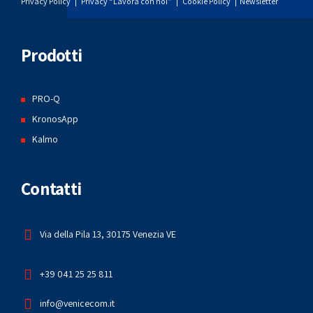
Privacy Policy
|
Privacy “Lavora con noi”
|
Cookie Policy
|
Newsletter
Prodotti
PRO-Q
KronosApp
Kalmo
Contatti
Via della Pila 13, 30175 Venezia VE
+39 041 25 25 811
info@venicecom.it