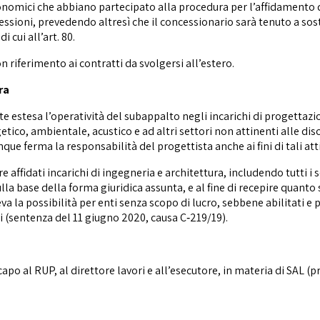
onomici che abbiano partecipato alla procedura per l’affidamento de
essioni, prevedendo altresì che il concessionario sarà tenuto a sost
 cui all’art. 80.
n riferimento ai contratti da svolgersi all’estero.
ra
te estesa l’operatività del subappalto negli incarichi di progettazi
getico, ambientale, acustico e ad altri settori non attinenti alle dis
 ferma la responsabilità del progettista anche ai fini di tali atti
ffidati incarichi di ingegneria e architettura, includendo tutti i sogg
lla base della forma giuridica assunta, e al fine di recepire quanto 
a la possibilità per enti senza scopo di lucro, sebbene abilitati e p
i (sentenza del 11 giugno 2020, causa C‑219/19).
apo al RUP, al direttore lavori e all’esecutore, in materia di SAL 