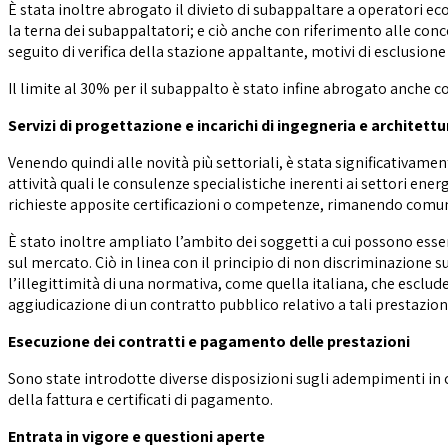
È stata inoltre abrogato il divieto di subappaltare a operatori ec
la terna dei subappaltatori; e ciò anche con riferimento alle conc
seguito di verifica della stazione appaltante, motivi di esclusione di
Il limite al 30% per il subappalto è stato infine abrogato anche co
Servizi di progettazione e incarichi di ingegneria e architettu
Venendo quindi alle novità più settoriali, è stata significativamen
attività quali le consulenze specialistiche inerenti ai settori ener
richieste apposite certificazioni o competenze, rimanendo comunque
È stato inoltre ampliato l’ambito dei soggetti a cui possono essere a
sul mercato. Ciò in linea con il principio di non discriminazione su
l’illegittimità di una normativa, come quella italiana, che escludev
aggiudicazione di un contratto pubblico relativo a tali prestazion
Esecuzione dei contratti e pagamento delle prestazioni
Sono state introdotte diverse disposizioni sugli adempimenti in c
della fattura e certificati di pagamento.
Entrata in vigore e questioni aperte