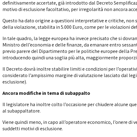
definitivamente accertate, già introdotto dal Decreto Semplificaz
motivo di esclusione facoltativo, per irregolarità non ancora accer
Questo ha dato origine a questioni interpretative e critiche, non 
della violazione, stabilita in 5.000 Euro, come per le violazioni def
In tale quadro, la legge europea ha invece precisato che si dovra
Ministro dell’economia e delle finanze, da emanare entro sessanta 
previo parere del Dipartimento per le politiche europee della Pre
introducendo quindi una soglia più alta, maggiormente proporzio
Il Decreto dovrà inoltre stabilire limiti e condizioni per l’operat
considerato l’ampissimo margine di valutazione lasciato dal legi
esclusione).
Ancora modifiche in tema di subappalto
Il legislatore ha inoltre colto l’occasione per chiudere alcune que
al subappaltatore.
Viene quindi meno, in capo all’operatore economico, l’onere di ver
suddetti motivi di esclusione.