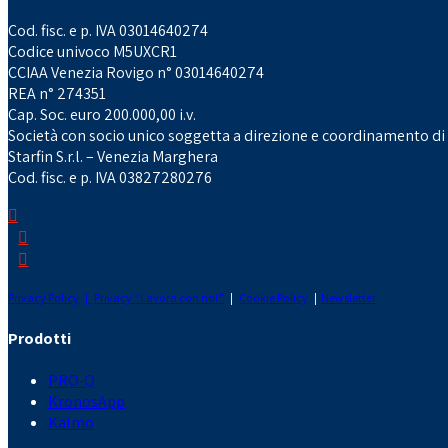
Cod. fisc. e p. IVA 03014640274
Codice univoco M5UXCR1
CCIAA Venezia Rovigo n° 03014640274
REA n° 274351
Cap. Soc. euro 200.000,00 i.v.
Società con socio unico soggetta a direzione e coordinamento di
Starfin S.r.l. – Venezia Marghera
Cod. fisc. e p. IVA 03827280276
Privacy Policy
|
Privacy “Lavora con noi”
|
Cookie Policy
|
Newsletter
Prodotti
PRO-Q
KronosApp
Kalmo